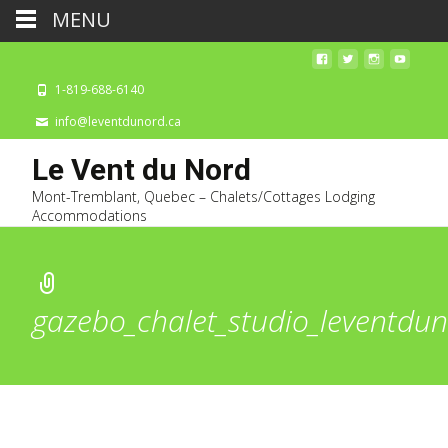
MENU
1-819-688-6140
info@leventdunord.ca
Le Vent du Nord
Mont-Tremblant, Quebec – Chalets/Cottages Lodging
Accommodations
gazebo_chalet_studio_leventdu